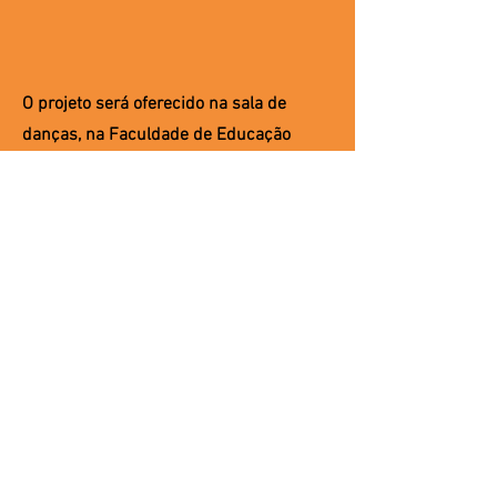
O projeto será oferecido na sala de
danças, na Faculdade de Educação
Física da UNICAMP (Av. Érico Veríssimo,
701 - Geraldo, Campinas - SP), durante
as sextas-feiras de maio/2025 (dias 09,
16, 23 e 30/05), das 15h às 16h.
Em caso de dúvidas, contate-nos:
petfefunicamp@gmail.com