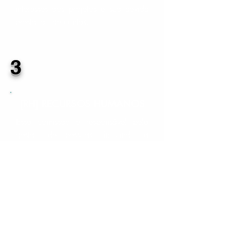
interesses dos projetos e sua devida
prestação de contas.
3
[RH] RECURSOS HUMANOS
Essa comissão é responsável pela
gestão de pessoas, incluindo a
organização interna dos projetos e
também resolução de conflitos.
4
[RE] RELAÇÕES EXTERNAS