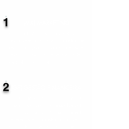
1
[MK] MARKETING
A comissão de marketing é
responsável por criar a identidade
visual do grupo, cuidar das suas
redes sociais e elaborar artes,
templates, slides e vídeos.
2
[GF] GESTÃO FINANCEIRA
Gestão financeira é a comissão
responsável pelo acompanhamento
das bolsas, realização de orçamento
de eventos e administração da verba
do custeio de acordo com os